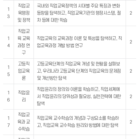
직업교
국내외 직업교육정책의 시대별 주요 특징과 변화
1
육행정
동향을 탐색하고, 직업교육기관의 행정시스템, 절
2
3
및 정책
차 등에 대한 학습
직업교
1
육 교육
직업교육의 교육과정 이론 및 특성을 탐색하고, 직
2
4
과정 연
업교육과정 개발 방법 연구
구
고등직
고등교육단계의 직업교육 개념 및 현황을 살펴보
1
업교육
고, 우리나라 고등교육 단계의 직업교육의 문제점
2
5
론
및 개선방안 탐색
직업윤리의 정의와 이론을 학습하고, 직업세계에
1
직업윤
서 직업윤리의 당위성과 필요성, 실천전략에 대한
2
6
리
탐색
직업교
1
직업교육 교수학습의 개념과 구성요소를 학습하
육과 교
2
7
고, 직업교육 교수학습 원리와 방법에 대한 탐색
수학습