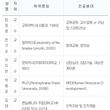
성
직
학 위 명 칭
전 공 분 야
명
위
임
교
교육공학, 교수설계, e-러닝
정
교육학박사(서울대, 1999)
및 스마트러닝
훈
수
한
교
철학박사(University of Ne
기
영재교육, 창의성
braska-Lincoln, 2000)
순
수
이
교
문학박사(이화여자대학교, 1
상담심리, 상담기술, 대상관
지
992)
계이론
연
수
박
교
Ph.D.(Pennsylvania State
HRD(Human Resource D
용
University, 2008)
evelopment)
호
수
김
교
펜실베니아 주립대학교 HR
태
인적자원 및 조직개발
D/OD 박사, 2014