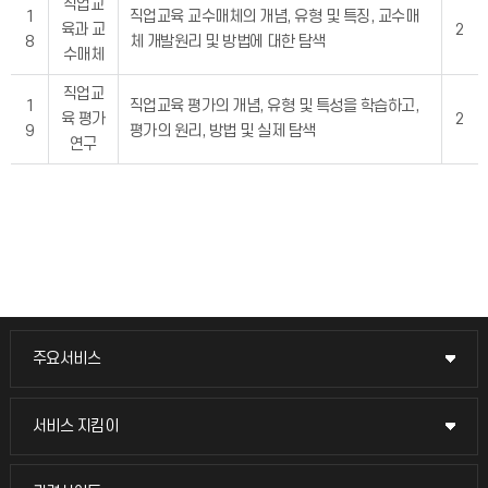
직업교
1
직업교육 교수매체의 개념, 유형 및 특징, 교수매
육과 교
2
8
체 개발원리 및 방법에 대한 탐색
수매체
직업교
1
직업교육 평가의 개념, 유형 및 특성을 학습하고,
육 평가
2
9
평가의 원리, 방법 및 실제 탐색
연구
주요서비스
주요서비스
교무회의방송
서비스 지킴이
서비스 지킴이
교수채용
묻고 답하기