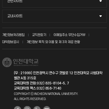
관련사이트
관련사이트
시설예약
불친절신고
국방헬프콜
교내사이트
교내사이트
인터넷증명
자주 묻는 질문(FAQ)
발전기금
교수회
입학안내
개인정보처리방침
교직원찾기
이메일주소 무단수집거부
칭찬마당
산학협력단
교육혁신본부
대학정보공시
개인정보 목적 외 이용 및 제 3차 제공 현황
직원채용
학생서비스 지킴이
소비자생활협동조합
국제교류과
취업정보(학생)
총동문회
국제지원과
(우 : 21999) 인천광역시 연수구 갯벌로 12 인천대학교 사범대학
별관 A동 315호
공자아카데미
교육대학원 전화:032) 835-8104~5, 7
교육대학원 팩스:032) 858-7140
기초교육원
COPYRIGHT ⓒ INCHEON NATIONAL UNIVERSITY.
ALL RIGHTS RESERVED.
공학교육혁신센터