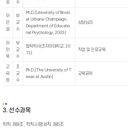
성
수
Ph.D.(University of Ilinois
이
부
at Urbana-Champaign,
은
교
상담심리
Department of Educatio
설
수
nal Psychology, 2003)
이
부
철학박사(조지아대학교, 20
민
교
직업 및 진로교육
13)
욱
수
고
조
Ph.D.(The University of T
유
교
교육공학
exas at Austin)
정
수
3. 선수과목
학칙 제8조, 학칙시행세칙 제6조