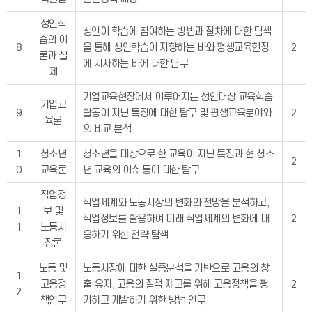
성인학
성인이 학습에 참여하는 방법과 절차에 대한 탐색
습의 이
8
을 통해 성인학습이 지향하는 바와 평생교육현장
2
론과 실
에 시사하는 바에 대한 탐구
제
기업교육현장에서 이루어지는 성인대상 교육학습
기업교
9
활동이 지닌 특징에 대한 탐구 및 평생교육분야와
2
육론
의 비교 분석
1
청소년
청소년을 대상으로 한 교육이 지닌 특징과 현 청소
2
0
교육론
년 교육의 이슈 등에 대한 탐구
직업정
직업세계와 노동시장의 변화와 전망을 분석하고,
1
보 및
직업정보를 활용하여 미래 직업세계의 변화에 대
2
1
노동시
응하기 위한 전략 탐색
장론
노동 및
노동시장에 대한 실증분석을 기반으로 고용의 창
1
고용정
출·유지, 고용의 질적 제고를 위해 고용정책을 평
2
2
책연구
가하고 개발하기 위한 방법 연구