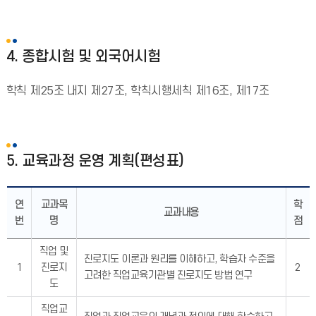
4. 종합시험 및 외국어시험
학칙 제25조 내지 제27조, 학칙시행세칙 제16조, 제17조
5. 교육과정 운영 계획(편성표)
연
교과목
학
교과내용
번
명
점
직업 및
진로지도 이론과 원리를 이해하고, 학습자 수준을
1
진로지
2
고려한 직업교육기관별 진로지도 방법 연구
도
직업교