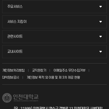
주요서비스
주요서비스
교무회의방송
서비스 지킴이
서비스 지킴이
교수채용
묻고 답하기
관련사이트
관련사이트
시설예약
불친절신고
국방헬프콜
교내사이트
교내사이트
인터넷증명
자주 묻는 질문(FAQ)
발전기금
교수회
입학안내
개인정보처리방침
교직원찾기
이메일주소 무단수집거부
칭찬마당
산학협력단
교육혁신본부
대학정보공시
개인정보 목적 외 이용 및 제 3차 제공 현황
직원채용
학생서비스 지킴이
소비자생활협동조합
국제교류과
취업정보(학생)
총동문회
국제지원과
(우 : 21999) 인천광역시 연수구 갯벌로 12 인천대학교 사범대학