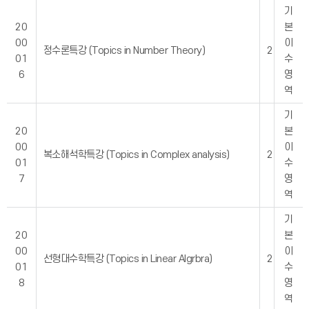
기
20
본
00
이
정수론특강 (Topics in Number Theory)
2
01
수
6
영
역
기
20
본
00
이
복소해석학특강 (Topics in Complex analysis)
2
01
수
7
영
역
기
20
본
00
이
선형대수학특강 (Topics in Linear Algrbra)
2
01
수
8
영
역