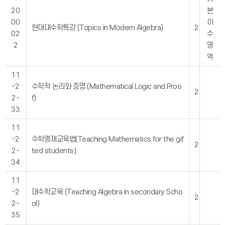
20
본
00
이
현대대수학특강 (Topics in Modern Algebra)
2
02
수
2
영
역
11
-2
수학적 논리와 증명 (Mathematical Logic and Proo
2
2-
f)
33
11
-2
수학영재교육법(Teaching Mathematics for the gif
2
2-
ted students)
34
11
-2
대수학교육 (Teaching Algebra in secondary Scho
2
2-
ol)
35