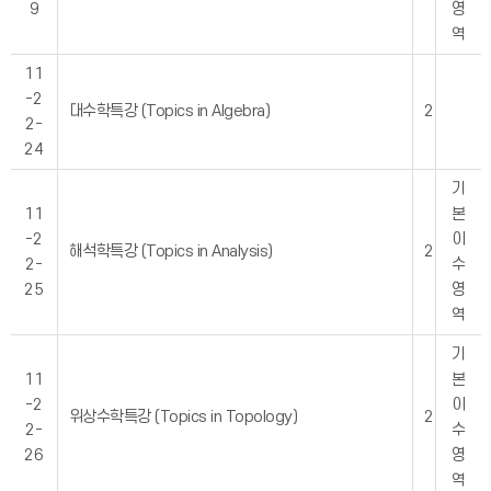
9
영
역
11
-2
대수학특강 (Topics in Algebra)
2
2-
24
기
11
본
-2
이
해석학특강 (Topics in Analysis)
2
2-
수
25
영
역
기
11
본
-2
이
위상수학특강 (Topics in Topology)
2
2-
수
26
영
역