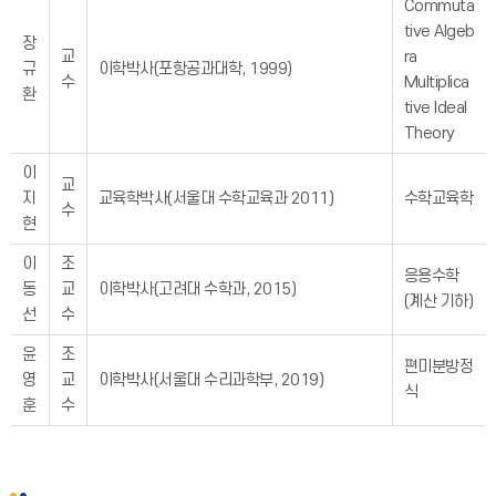
Commuta
tive Algeb
장
교
ra
규
이학박사(포항공과대학, 1999)
수
Multiplica
환
tive Ideal
Theory
이
교
지
교육학박사(서울대 수학교육과 2011)
수학교육학
수
현
이
조
응용수학
동
교
이학박사(고려대 수학과, 2015)
(계산 기하)
선
수
윤
조
편미분방정
영
교
이학박사(서울대 수리과학부, 2019)
식
훈
수