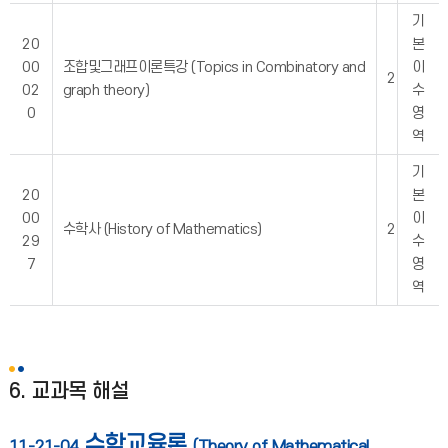
기
20
본
00
조합및그래프이론특강 (Topics in Combinatory and
이
2
02
graph theory)
수
0
영
역
기
20
본
00
이
수학사 (History of Mathematics)
2
29
수
7
영
역
6. 교과목 해설
수학교육론
11-21-04
(Theory of Mathematical