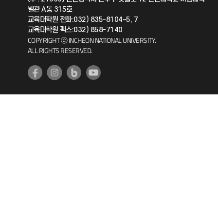
별관 A동 315호
공자아카데미
교육대학원 전화:032) 835-8104~5, 7
교육대학원 팩스:032) 858-7140
기초교육원
COPYRIGHT ⓒ INCHEON NATIONAL UNIVERSITY.
ALL RIGHTS RESERVED.
공학교육혁신센터
대학생활상담센터
사회봉사센터
생활원
원격지원
인천국제개발협력센터
예비군연대