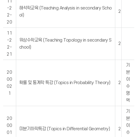
11
-2
해석학교육 (Teaching Analysis in secondary Scho
2
2-
ol)
20
11
-2
위상수학교육 (Teaching Topology in secondary S
2
2-
chool)
21
기
20
본
00
이
확률 및 통계학 특강 (Topics in Probability Theory)
2
02
수
1
영
역
기
20
본
00
이
미분기하학특강 (Topics in Differential Geometry)
2
01
수