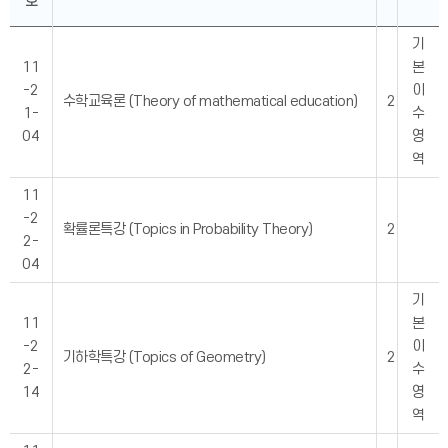
호
기
11
본
-2
이
수학교육론 (Theory of mathematical education)
2
1-
수
04
영
역
11
-2
확률론특강 (Topics in Probability Theory)
2
2-
04
기
11
본
-2
이
기하학특강 (Topics of Geometry)
2
2-
수
14
영
역