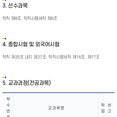
3. 선수과목
학칙 제8조, 학칙시행세칙 제6조
4. 종합시험 및 외국어시험
학칙 제25조 내지 제27조, 학칙시행세칙 제16조, 제17조
5. 교과과정(전공과목)
학
수
학
비
교 과 목 명
번
점
고