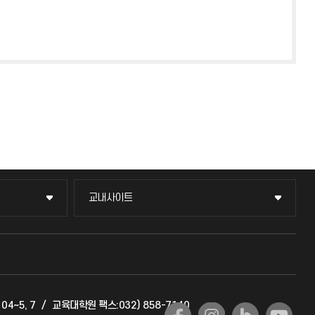
교내사이트
교내사이트
교수회
교육혁신본부
04~5, 7
/
교육대학원 팩스:032) 858-7140
국제교류과