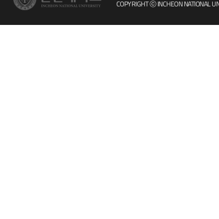
COPYRIGHT ⓒ INCHEON NATIONAL UN
인터넷증명
칭찬마당
입학안내
학생서비스 
직원채용
취업정보(학생)