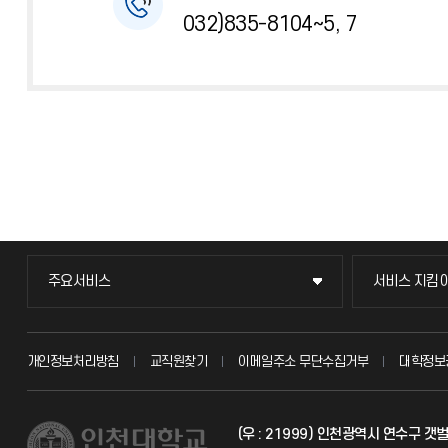
032)835-8104~5, 7
주요서비스
서비스 지킴
주요서비스
서비스 지킴
교무회의방송
묻고 답하기
개인정보처리방침
교직원찾기
이메일주소 무단수집거부
대학정보
교수채용
불친절신고
(우 : 21999) 인천광역시 연수구 
시설예약
자주 묻는 질문