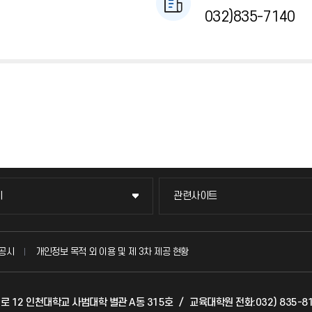
032)835-7140
이
관련사이트
이
관련사이트
국방헬프콜
공시
개인정보 목적 외 이용 및 제 3차 제공 현황
발전기금
갯벌로 12 인천대학교 사범대학 별관 A동 315호
/
교육대학원 전화:032) 835-81
(FAQ)
산학협력단