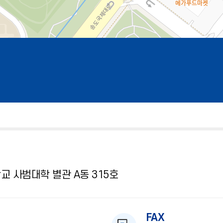
교 사범대학 별관 A동 315호
FAX