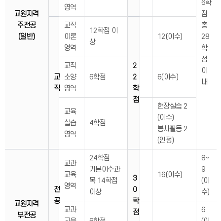
6학
영역
교원자격
점
주전공
교직
총
12학점 이
(일반)
이론
12(이수)
28
상
영역
학
점
교직
2
이
교
소양
6학점
2
6(이수)
내
직
영역
학
점
현장실습 2
교육
(이수)
실습
4학점
봉사활동 2
영역
(인정)
24학점
8~
교과
기본이수과
9
교육
16(이수)
3
목 14학점
(이
영역
전
0
이상
수)
공
학
교원자격
교과
6
점
부전공