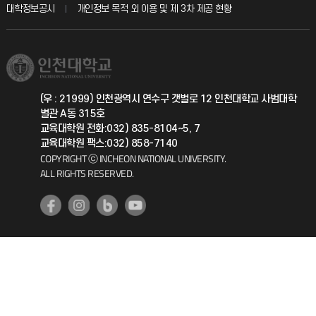
교육혁신본부
대학정보공시
개인정보 목적 외 이용 및 제 3차 제공 현황
직원채용
학생서비스 지킴이
소비자생활협동조합
국제교류과
취업정보(학생)
총동문회
국제지원과
(우 : 21999) 인천광역시 연수구 갯벌로 12 인천대학교 사범대학
별관 A동 315호
공자아카데미
교육대학원 전화:032) 835-8104~5, 7
교육대학원 팩스:032) 858-7140
기초교육원
COPYRIGHT ⓒ INCHEON NATIONAL UNIVERSITY.
ALL RIGHTS RESERVED.
공학교육혁신센터
대학생활상담센터
사회봉사센터
생활원