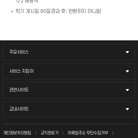
1/2 해당액
학기 개시일 90일경과 후: 반환하지 아니함
주요서비스
주요서비스
교무회의방송
서비스 지킴이
서비스 지킴이
교수채용
묻고 답하기
관련사이트
관련사이트
시설예약
불친절신고
국방헬프콜
교내사이트
교내사이트
인터넷증명
자주 묻는 질문(FAQ)
발전기금
교수회
입학안내
개인정보처리방침
교직원찾기
이메일주소 무단수집거부
칭찬마당
산학협력단