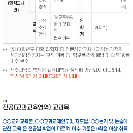
교육
6학점
(이
(현직교사
영역
수)
만)
‘학교폭력의
교직
2
교
예방 및 대
소양
학
2(이수)
직
책’
영역
점
필수 이수
2013학년도 이후 입학자 중 전문상담교사 1급 양성과정의
상담심리전공자는 교직 과목 중 ‘학교폭력의 예방 및 대책’과목
이수 필수
선수과목의 학점은 교육대학원 성적에 가산되지 아니하며,
학기 당 6학점 이내(총28학점 이내)
전공(교과교육영역) 교과목
○○교과교육론, ○○교과교재연구및 지도법, ○○논리 및 논술에
관한 교육 은 전공별 학점이 다르며, 이수 기준은 6학점 이상 취득.