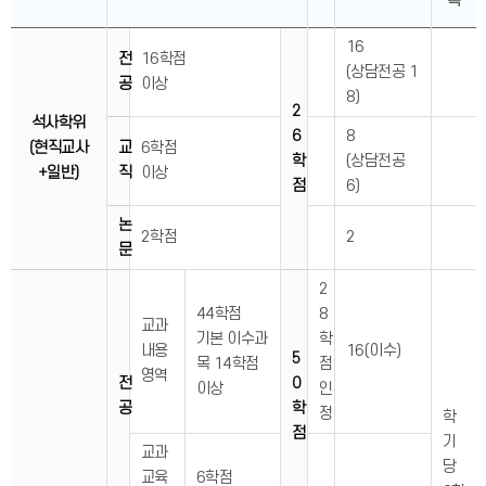
목
16
전
16학점
(상담전공 1
공
이상
8)
2
석사학위
6
8
(현직교사
교
6학점
학
(상담전공
+일반)
직
이상
점
6)
논
2학점
2
문
2
44학점
8
교과
기본 이수과
학
내용
16(이수)
5
목 14학점
점
영역
전
0
이상
인
공
학
정
학
점
기
교과
당
교육
6학점