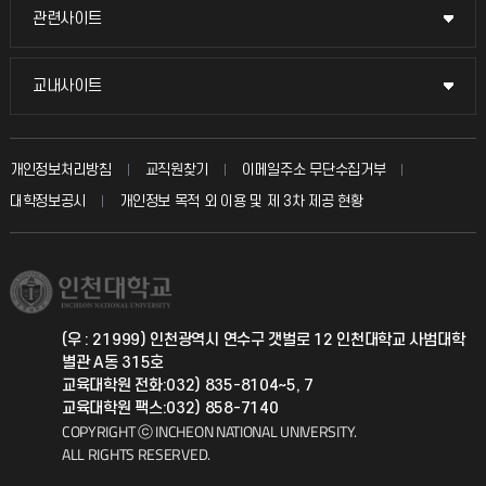
묻고 답하기
관련사이트
관련사이트
시설예약
불친절신고
국방헬프콜
교내사이트
교내사이트
인터넷증명
자주 묻는 질문(FAQ)
발전기금
교수회
입학안내
개인정보처리방침
교직원찾기
이메일주소 무단수집거부
칭찬마당
산학협력단
교육혁신본부
대학정보공시
개인정보 목적 외 이용 및 제 3차 제공 현황
직원채용
학생서비스 지킴이
소비자생활협동조합
국제교류과
취업정보(학생)
총동문회
국제지원과
(우 : 21999) 인천광역시 연수구 갯벌로 12 인천대학교 사범대학
별관 A동 315호
공자아카데미
교육대학원 전화:032) 835-8104~5, 7
교육대학원 팩스:032) 858-7140
기초교육원
COPYRIGHT ⓒ INCHEON NATIONAL UNIVERSITY.
ALL RIGHTS RESERVED.
공학교육혁신센터