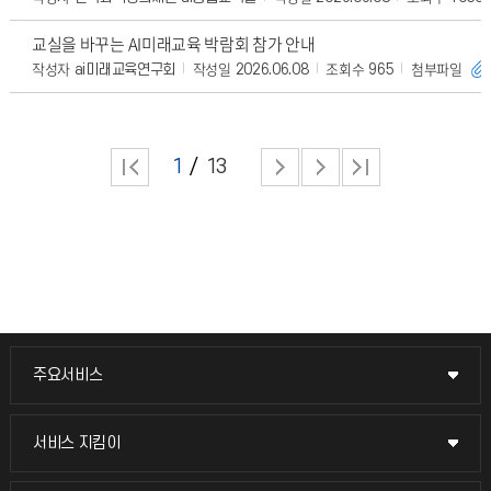
교실을 바꾸는 AI미래교육 박람회 참가 안내
작성자
작성일
조회수
첨부파일
ai미래교육연구회
2026.06.08
965
1
13
주요서비스
주요서비스
교무회의방송
서비스 지킴이
서비스 지킴이
교수채용